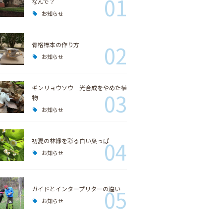
01
なんで？
お知らせ
骨格標本の作り方
02
お知らせ
ギンリョウソウ 光合成をやめた植
03
物
お知らせ
初夏の林縁を彩る白い葉っぱ
04
お知らせ
ガイドとインタープリターの違い
05
お知らせ