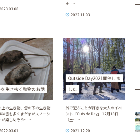
d……
2023.03.08
2022.11.03
Outside Day2021開催しま
冬を生き抜く動物のお話
した
の上の生き物、雪の下の生き物
外で遊ぶことが好きな大人のイベ
年は雪も多くまだまだスノーシ
ント「Outside Day」 12月18日
ーが楽しめそう……
（土……
2022.03.01
2021.12.20