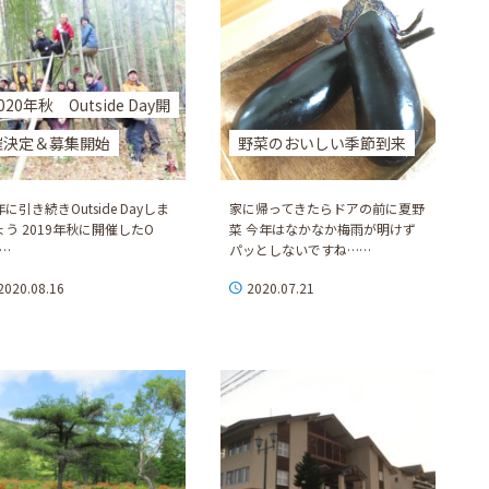
020年秋 Outside Day開
催決定＆募集開始
野菜のおいしい季節到来
に引き続きOutside Dayしま
家に帰ってきたらドアの前に夏野
ょう 2019年秋に開催したO
菜 今年はなかなか梅雨が明けず
……
パッとしないですね……
2020.08.16
2020.07.21