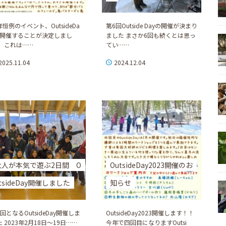
恒例のイベント、OutsideDa
第6回Outside Dayの開催が決まり
を開催することが決定しまし
ました まさか6回も続くとは思っ
。 これは……
てい……
2025.11.04
2024.12.04
大人が本気で遊ぶ2日間 O
OutsideDay2023開催のお
tsideDay開催しました
知らせ
回となるOutsideDay開催しま
OutsideDay2023開催します！！
 2023年2月18日～19日……
今年で四回目になりますOutsi