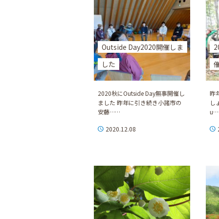
Outside Day2020開催しま
2
した
2020秋にOutside Day無事開催し
昨年
ました 昨年に引き続き小諸市の
し
安藤……
u
2020.12.08