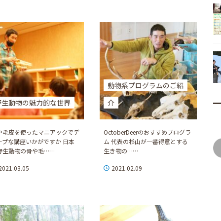
動物系プログラムのご紹
野生動物の魅力的な世界
介
や毛皮を使ったマニアックでデ
OctoberDeerのおすすめプログラ
ープな講座いかがですか 日本
ム 代表の杉山が一番得意とする
野生動物の骨や毛……
生き物の……
2021.03.05
2021.02.09