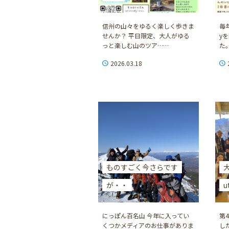
信州の山々をゆるく楽しく歩きま
毎年
せんか？ 平日限定、大人がゆる
y
っと楽しむ山のツア……
た
2026.03.18
ものすごく今さらです
が・・
u
にっぽん百名山 今年に入ってい
第4
くつかメディアのお仕事がありま
した