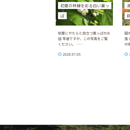
初夏の林縁を彩る白い葉っ
ぱ
初夏にやたらと目立つ葉っぱのお
国
話 早速ですが、この写真をご覧
落
ください。 ……
の
2020.07.05