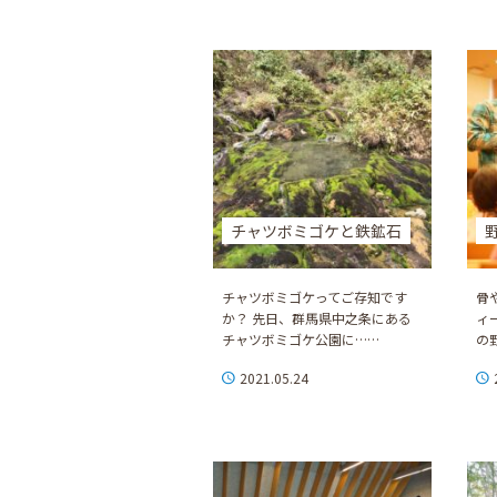
チャツボミゴケと鉄鉱石
チャツボミゴケってご存知です
骨
か？ 先日、群馬県中之条にある
ィ
チャツボミゴケ公園に……
の
2021.05.24