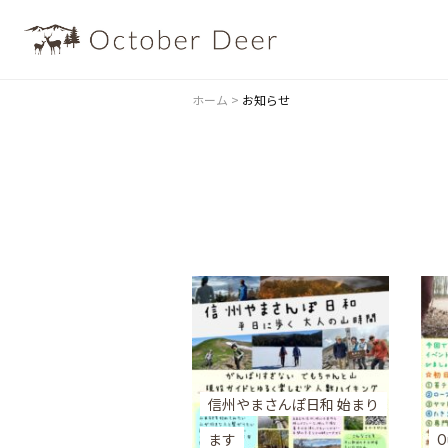
ホーム
>
お知らせ
信州やまさんぽ日和 始まり
ます
O