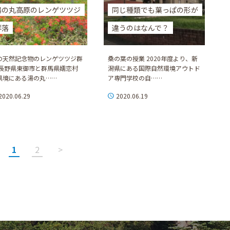
湯の丸高原のレンゲツツジ
同じ種類でも葉っぱの形が
群落
違うのはなんで？
の天然記念物のレンゲツツジ群
桑の葉の授業 2020年度より、新
 長野県東御市と群馬県嬬恋村
潟県にある国際自然環境アウトド
県境にある湯の丸……
ア専門学校の自……
2020.06.29
2020.06.19
1
2
>