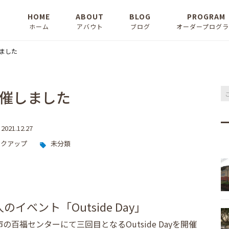
HOME
ABOUT
BLOG
PROGRAM
ホーム
アバウト
ブログ
オーダープログ
お知らせ
催しました
ピックアップ
21開催しました
コラム
2021.12.27
ックアップ
未分類
ベント「Outside Day」
の百福センターにて三回目となるOutside Dayを開催